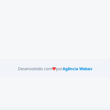
Desenvolvido com
por
Agência Webav