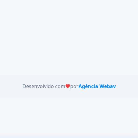
Desenvolvido com
por
Agência Webav