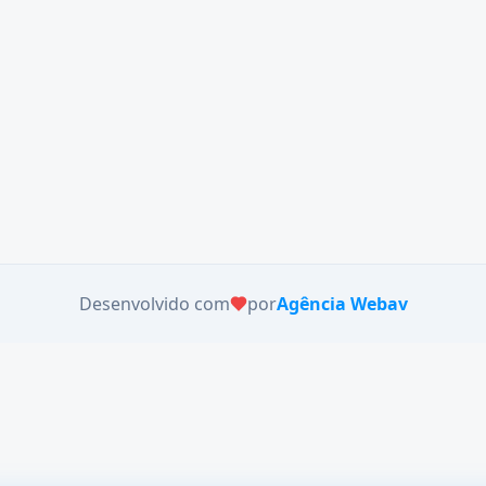
Desenvolvido com
por
Agência Webav