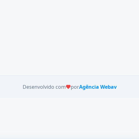
Desenvolvido com
por
Agência Webav