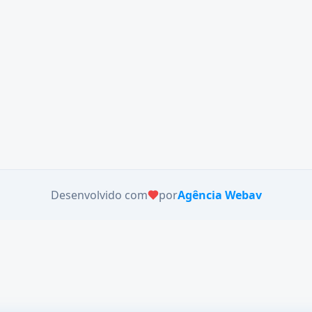
Desenvolvido com
por
Agência Webav