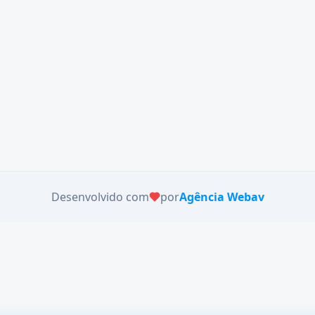
Desenvolvido com
por
Agência Webav