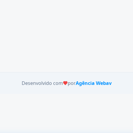
Desenvolvido com
por
Agência Webav