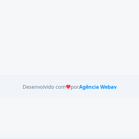
Desenvolvido com
por
Agência Webav