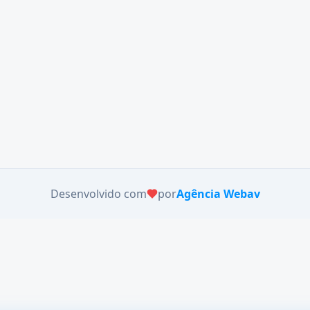
Desenvolvido com
por
Agência Webav