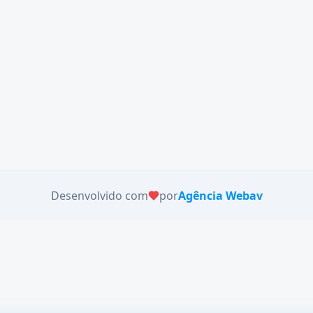
Desenvolvido com
por
Agência Webav