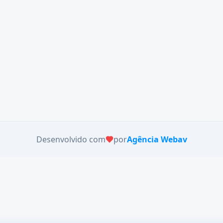
Desenvolvido com
por
Agência Webav