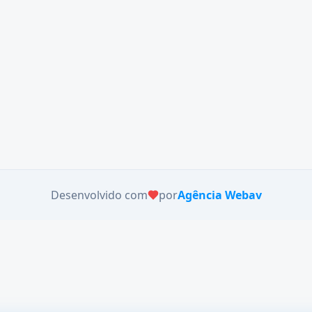
Desenvolvido com
por
Agência Webav