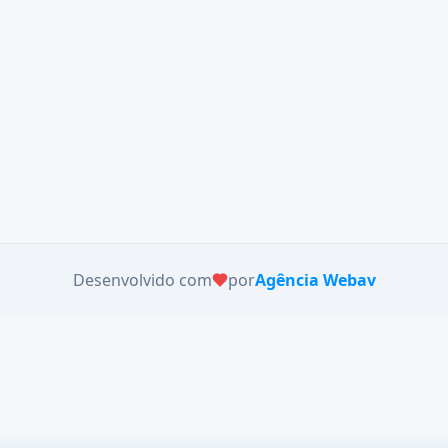
Desenvolvido com
por
Agência Webav