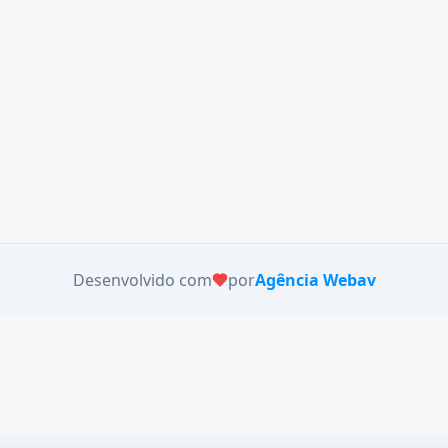
Desenvolvido com
por
Agência Webav