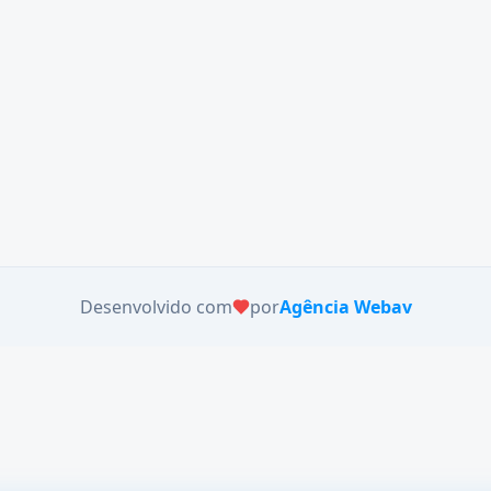
Desenvolvido com
por
Agência Webav