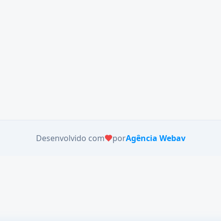
Desenvolvido com
por
Agência Webav