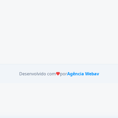
Desenvolvido com
por
Agência Webav