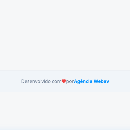
Desenvolvido com
por
Agência Webav