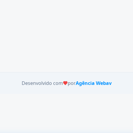
Desenvolvido com
por
Agência Webav